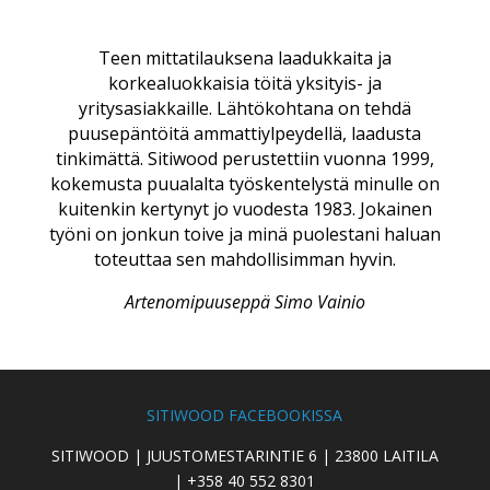
Teen mittatilauksena laadukkaita ja
korkealuokkaisia töitä yksityis- ja
yritysasiakkaille. Lähtökohtana on tehdä
puusepäntöitä ammattiylpeydellä, laadusta
tinkimättä. Sitiwood perustettiin vuonna 1999,
kokemusta puualalta työskentelystä minulle on
kuitenkin kertynyt jo vuodesta 1983. Jokainen
työni on jonkun toive ja minä puolestani haluan
toteuttaa sen mahdollisimman hyvin.
Artenomipuuseppä Simo Vainio
SITIWOOD FACEBOOKISSA
SITIWOOD | JUUSTOMESTARINTIE 6 | 23800 LAITILA
| +358 40 552 8301